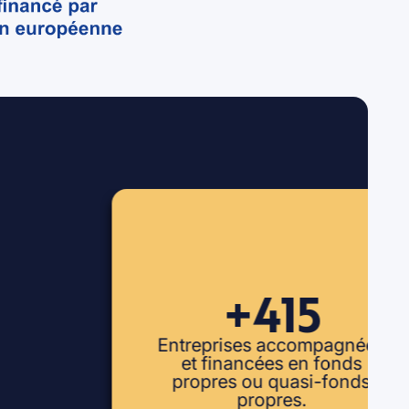
+415
Entreprises accompagnées
et financées en fonds
propres ou quasi-fonds
propres.