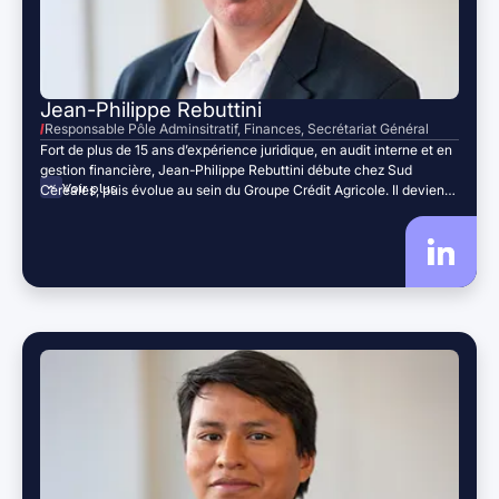
Jean-Philippe Rebuttini
Responsable Pôle Adminsitratif, Finances, Secrétariat Général
Fort de plus de 15 ans d’expérience juridique, en audit interne et en
gestion financière, Jean-Philippe Rebuttini débute chez Sud
Voir plus
Céréales, puis évolue au sein du Groupe Crédit Agricole. Il devient
ensuite Responsable Administratif et Financier chez Sofipaca
avant de rejoindre Région Sud Investissement en 2021. Aujourd’hui
responsable du Pôle Administratif, Finances et Secrétariat Général
chez Région Sud Investissement, il combine expertise
réglementaire, pilotage budgétaire et gouvernance institutionnelle
au service de la structuration et de la performance des dispositifs
de RSI.