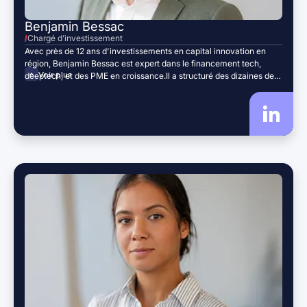
Benjamin Bessac
Chargé d’investissement
Avec près de 12 ans d'investissements en capital innovation en
région, Benjamin Bessac est expert dans le financement tech,
Voir plus
deeptech, et des PME en croissance.Il a structuré des dizaines de
levées de fonds en capital et accompagné activement le
changement d'échelle d'entreprises régionales en tant que board
member. Son parcours conjugue expertise financière,
connaissance fine des écosystèmes entrepreneuriaux et
engagement fort auprès des entreprises du territoire.