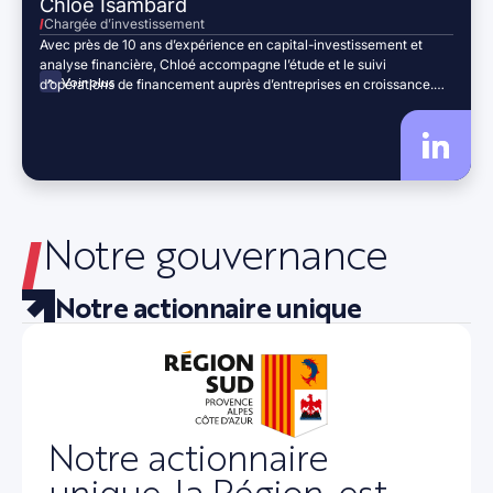
Chloé Isambard
Chargée d’investissement
Avec près de 10 ans d’expérience en capital-investissement et
analyse financière, Chloé accompagne l’étude et le suivi
Voir plus
d’opérations de financement auprès d’entreprises en croissance.
Après une première expérience chez Novethic, elle rejoint CALAO
Finance puis Pergam, où elle intervient sur l’analyse financière, le
suivi des participations et le pilotage d’opérations d’investissement.
Diplômée d’un Master 2 en Ingénierie Financière – Corporate
Finance de l’IAE Paris-Est, Chloé rejoint Région Sud Investissement
en 2026 comme Chargée d’investissement.
Notre gouvernance
Notre actionnaire unique
Notre actionnaire
unique, la Région, est