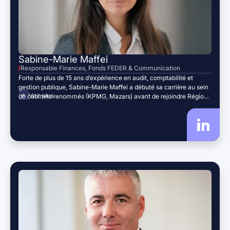
Sabine-Marie Maffei
Responsable Finances, Fonds FEDER & Communication
Forte de plus de 15 ans d’expérience en audit, comptabilité et
gestion publique, Sabine-Marie Maffei a débuté sa carrière au sein
Voir plus
de cabinets renommés (KPMG, Mazars) avant de rejoindre Région
Sud Investissement en 2019. Elle assure aujourd’hui la coordination
des finances, des fonds FEDER, des marchés publics et de la
communication, alliant rigueur financière, culture du résultat et
maîtrise des mécanismes publics pour assurer l’efficacité des
dispositifs européens et institutionnels.