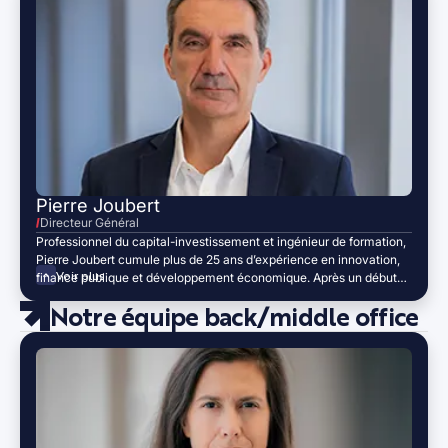
Pierre Joubert
Directeur Général
Professionnel du capital-investissement et ingénieur de formation,
Pierre Joubert cumule plus de 25 ans d’expérience en innovation,
Voir plus
finance publique et développement économique. Après un début
de carrière chez General Electric, il rejoint OSEO (devenu
Notre équipe back/middle office
Bpifrance) en 1999 comme directeur régional adjoint pour la région
Sud. En 2010, il intègre le CEA à Grenoble, puis dirige CEA Tech
PACA à Cadarache où il pilote le projet de la Cité des Énergies.
Directeur des investissements chez Sofimac Innovation de 2017 à
2019, il dirige Région Sud Investissement depuis 2020, soutenant
les entreprises régionales de l’amorçage au capital-
développement.